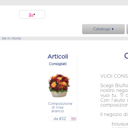
▾
Bari
Catalogo ▾
Brescia
Caserta
Bouquet e Mazzi
Sei in :
Home
Catania
Composizioni e Cesti
Foggia
C
Funebre
Articoli
L'Aquila
Rose
Consigliati
Lecce
Piante
Messina
VUOI CONS
Pavia
Scegli Blufl
Reggio Emilia
nostro nego
vuoi tu. Ti 
Salerno
Con l'aiuto 
Composizione
Sassari
composizioni
di rose
arancio
Siracusa
Il negozio d
da €52
Teramo
▷▷ Buy
bouquet 
Trento