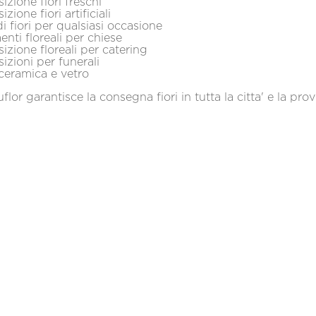
ne fiori freschi
e fiori artificiali
ori per qualsiasi occasione
i floreali per chiese
ne floreali per catering
ni per funerali
ramica e vetro
luflor garantisce la consegna fiori in tutta la citta' e la prov