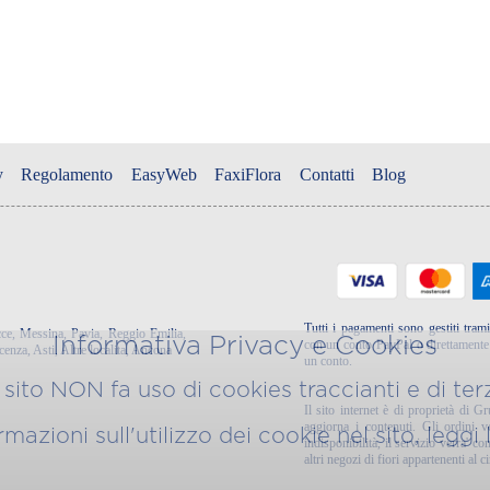
y
Regolamento
EasyWeb
FaxiFlora
Contatti
Blog
Tutti i pagamenti sono gestiti trami
ce
,
Messina
,
Pavia
,
Reggio Emilia
,
Informativa Privacy e Cookies
con un conto PayPal o direttamente u
cenza
,
Asti
,
Altre localita
,
Ancona
un conto.
sito NON fa uso di cookies traccianti e di terz
Il sito internet è di proprietà di G
aggiorna i contenuti. Gli ordini 
azioni sull'utilizzo dei cookie nel sito, leggi
indisponibilità, il servizio verra' 
altri negozi di fiori appartenenti al ci