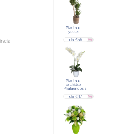
Pianta di
yucca
da €59
▷▷ Buy
incia
Pianta di
orchidea
Phalaenopsis
da €47
▷▷ Buy