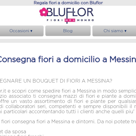
Regala fiori a domicilio con Bluflor
Occasioni ▾
Blog
Chi siamo ▾
Anniversario
Chi siamo
Compleanno
Garanzie
onsegna fiori a domicilio a Messi
Matrimonio
Note Legali
Condoglianze
Privacy, cookies e GDPR
Nascita
Regolamento
EGNARE UN BOUQUET DI FIORI A MESSINA?
Easy Web
or.it e scopri come spedire fiori a Messina in modo semplice
zio associato ti consegna mazzi di fiori e piante a domi
offre un vasto assortimento di fiori e piante per qualsia
di collaboratori seri, competenti e sempre disponibili il
 particolari accontentando tutti i clienti anche quelli piu'
i fiori consegna fiori a Messina e dintorni. Da noi potete t
da sposa