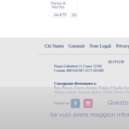
Pianta di
Pachira
da €75
▷▷ Buy
Chi Siamo
Garanzie
Note Legali
Privac
BLUFLOR
Piazza Galimberti 11 Cuneo 12100
Contatti: 800 618 667, 0171 601460
Consegnamo direttamente a:
Bari
,
Brescia
,
Caserta
,
Catania
,
Foggia
,
L'Aquila
,
Lec
Salerno
,
Sassari
,
Siracusa
,
Teramo
,
Trento
,
Treviso
,
Vi
Questo 
Seguici su:
Se vuoi avere maggiori inform