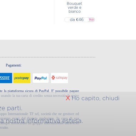
Bouquet
verde e
bianco
da €46
▷▷ Buy
Pagamenti:
te la piattaforma sicura di PayPal. E' possibile pagare
sando la tua carta di credito senza necessità di aprire
X
Ho capito, chiudi
e parti.
ruppo Internazionale TF srl, società che ne gestisce ed
verranno evasi dal fiorista medesimo. In caso di sua
 la nostra
informativa estesa.
comunque asssicurato da gruppo internazionale attraverso
rcuito.