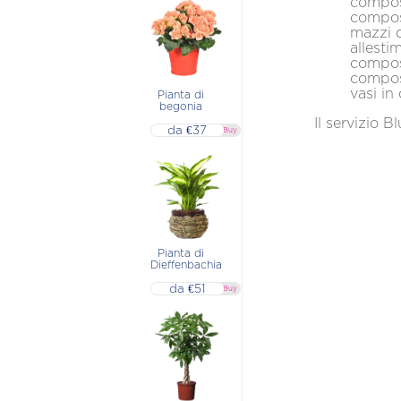
composizio
composizion
Treviso
mazzi di fi
Vicenza
allestiment
composizio
Asti
composizio
Altre localita
vasi in ce
Pianta di
begonia
Ancona
Il servizio B
da €37
▷▷ Buy
Pianta di
Dieffenbachia
da €51
▷▷ Buy