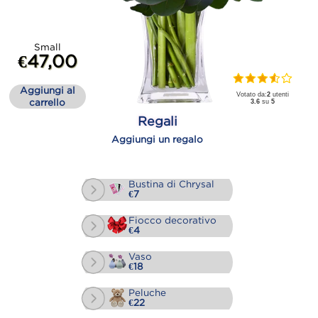
Small
€47,00
Aggiungi al
Votato da:
2
utenti
carrello
3.6
su
5
Regali
Aggiungi un regalo
Bustina di Chrysal
€7
Fiocco decorativo
€4
Vaso
€18
Peluche
€22