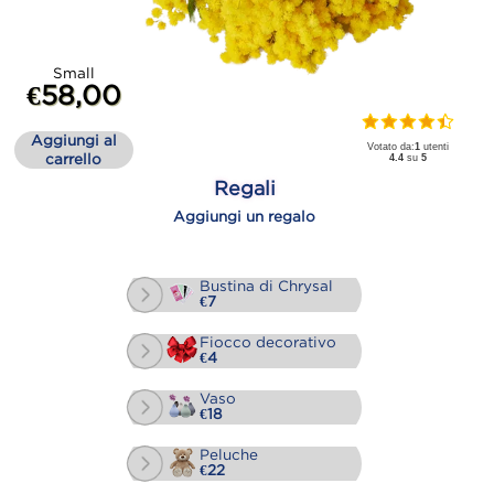
Small
€58,00
Aggiungi al
Votato da:
1
utenti
carrello
4.4
su
5
Regali
Aggiungi un regalo
Bustina di Chrysal
€7
Fiocco decorativo
€4
Vaso
€18
Peluche
€22