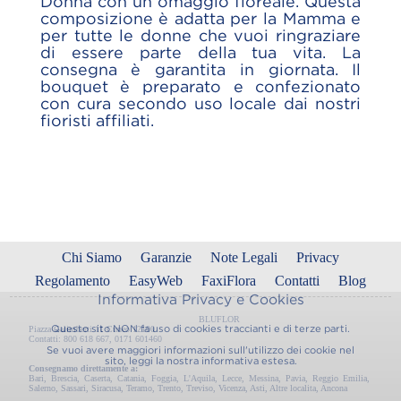
Donna con un omaggio floreale. Questa
composizione è adatta per la Mamma e
per tutte le donne che vuoi ringraziare
di essere parte della tua vita. La
consegna è garantita in giornata. Il
bouquet è preparato e confezionato
con cura secondo uso locale dai nostri
fioristi affiliati.
Chi Siamo
Garanzie
Note Legali
Privacy
Regolamento
EasyWeb
FaxiFlora
Contatti
Blog
Informativa Privacy e Cookies
BLUFLOR
Questo sito NON fa uso di cookies traccianti e di terze parti.
Piazza Galimberti 11 Cuneo 12100
Contatti: 800 618 667, 0171 601460
Se vuoi avere maggiori informazioni sull'utilizzo dei cookie nel
sito, leggi la nostra
informativa estesa.
Consegnamo direttamente a:
Bari
,
Brescia
,
Caserta
,
Catania
,
Foggia
,
L'Aquila
,
Lecce
,
Messina
,
Pavia
,
Reggio Emilia
,
Salerno
,
Sassari
,
Siracusa
,
Teramo
,
Trento
,
Treviso
,
Vicenza
,
Asti
,
Altre localita
,
Ancona