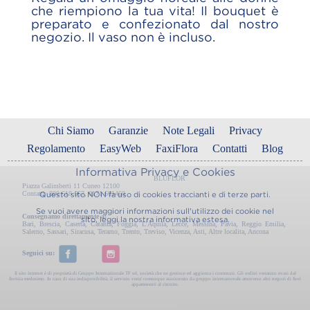
che riempiono la tua vita! Il bouquet è
preparato e confezionato dal nostro
negozio. Il vaso non è incluso.
Chi Siamo
Garanzie
Note Legali
Privacy
Regolamento
EasyWeb
FaxiFlora
Contatti
Blog
Informativa Privacy e Cookies
BLUFLOR
Piazza Galimberti 11 Cuneo 12100
Contatti: 800 618 667, 0171 601460
Questo sito NON fa uso di cookies traccianti e di terze parti.
Se vuoi avere maggiori informazioni sull'utilizzo dei cookie nel
Consegnamo direttamente a:
sito, leggi la nostra
informativa estesa.
Bari
,
Brescia
,
Caserta
,
Catania
,
Foggia
,
L'Aquila
,
Lecce
,
Messina
,
Pavia
,
Reggio Emilia
,
Salerno
,
Sassari
,
Siracusa
,
Teramo
,
Trento
,
Treviso
,
Vicenza
,
Asti
,
Altre localita
,
Ancona
Seguici su:
Il sito internet è di proprietà di Gruppo Internazionale TF srl, società che ne gestisce ed aggiorna i contenuti. Gli ordini verranno evasi dal
fiorista medesimo. In caso di sua indisponibilità, il servizio verra' comunque asssicurato da gruppo internazionale attraverso altri negozi di fiori
appartenenti al circuito.