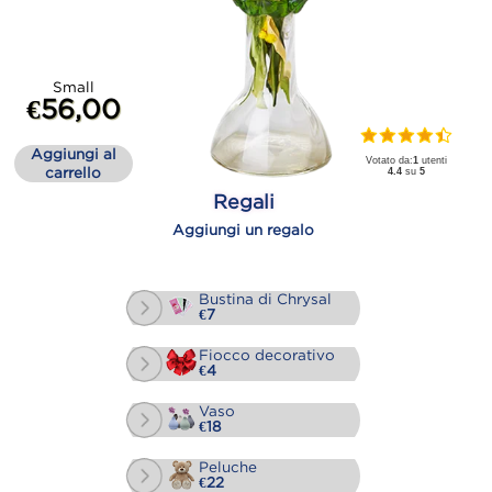
Small
€56,00
Aggiungi al
Votato da:
1
utenti
carrello
4.4
su
5
Regali
Aggiungi un regalo
Bustina di Chrysal
€7
Fiocco decorativo
€4
Vaso
€18
Peluche
€22